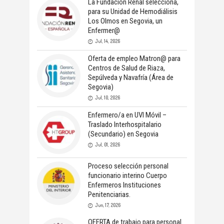
La Fundación Renal selecciona,
para su Unidad de Hemodiálisis
Los Olmos en Segovia, un
Enfermer@
Jul, 14, 2026
Oferta de empleo Matron@ para
Centros de Salud de Riaza,
Sepúlveda y Navafría (Área de
Segovia)
Jul, 10, 2026
Enfermero/a en UVI Móvil –
Traslado Interhospitalario
(Secundario) en Segovia
Jul, 01, 2026
Proceso selección personal
funcionario interino Cuerpo
Enfermeros Instituciones
Penitenciarias.
Jun, 17, 2026
OFERTA de trabajo para personal