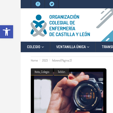
Abrir barra de herramientas
COLEGIO
VENTANILLA ÚNICA
TRANS
Home
2023
febrero
(Página 2)
Nota_Colegio
Tablón