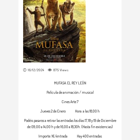
16/12/2024
875
Views
MUFASA: EL REY LEÓN
Película de animación / musical
Cines Arte 7
Jueves 2 de Enero Hora: a las 18,00 h
Podéis pasaros a retirar las entradas los días 17, 18 y 19 de Diciembre
de 09,00 a 14,00 h y de 16,00 a 18,30h. (Hasta fin existencias)
Importe: 1€/entrada Hay 400 entradas