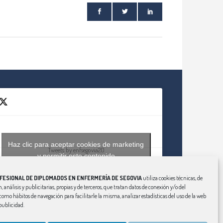
Haz clic para aceptar cookies de marketing
Tweets by enfsegovia20
y permitir este contenido
FESIONAL DE DIPLOMADOS EN ENFERMERÍA DE SEGOVIA
utiliza cookies técnicas, de
, análisis y publicitarias, propias y de terceros, que tratan datos de conexión y/o del
í como hábitos de navegación para facilitarle la misma, analizar estadísticas del uso de la web
publicidad.