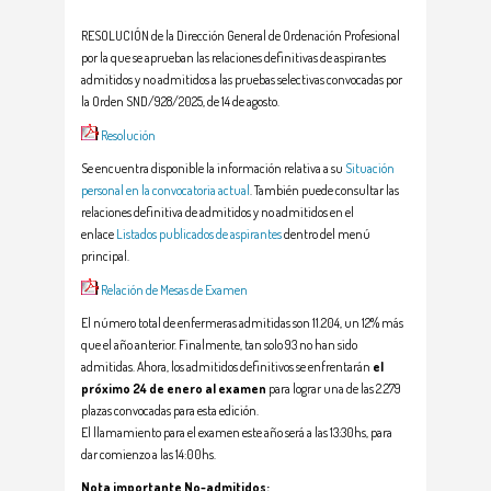
RESOLUCIÓN de la Dirección General de Ordenación Profesional
por la que se aprueban las relaciones definitivas de aspirantes
admitidos y no admitidos a las pruebas selectivas convocadas por
la Orden SND/928/2025, de 14 de agosto.
Resolución
Se encuentra disponible la información relativa a su
Situación
personal en la convocatoria actual
. También puede consultar las
relaciones definitiva de admitidos y no admitidos en el
enlace
Listados publicados de aspirantes
dentro del menú
principal.
Relación de Mesas de Examen
El número total de enfermeras admitidas son 11.204, un 12% más
que el año anterior. Finalmente, tan solo 93 no han sido
admitidas. Ahora, los admitidos definitivos se enfrentarán
el
próximo 24 de enero al examen
para lograr una de las 2.279
plazas convocadas para esta edición.
El llamamiento para el examen este año será a las 13:30hs, para
dar comienzo a las 14:00hs.
Nota importante No-admitidos: