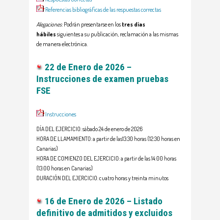
Referencias bibliográficas de las respuestas correctas
Alegaciones
: Podrán presentarse en los
tres días
hábiles
siguientes a su publicación, reclamación a las mismas
de manera electrónica.
22 de Enero de 2026 –
Instrucciones de examen pruebas
FSE
Instrucciones
DÍA DEL EJERCICIO: sábado 24 de enero de 2026
HORA DE LLAMAMIENTO: a partir de las13:30 horas (12:30 horas en
Canarias)
HORA DE COMIENZO DEL EJERCICIO: a partir de las 14:00 horas
(13:00 horas en Canarias)
DURACIÓN DEL EJERCICIO: cuatro horas y treinta minutos
16 de Enero de 2026 –
Listado
definitivo de admitidos y excluidos