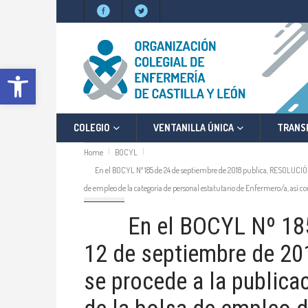
Abrir barra de herramientas
COLEGIO
VENTANILLA ÚNICA
TRANS
Home
BOCYL
En el BOCYL Nº 185 de 24 de septiembre de 2018 publica, RESOLUCIÓN de 1
de empleo de la categoría de personal estatutario de Enfermero/a, así c
BOCYL
En el BOCYL Nº 185 d
12 de septiembre de 201
se procede a la publicac