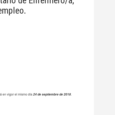
tario de Enfermero/a,
e empleo.
rá en vigor el mismo día
.
24 de septiembre de 2018