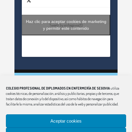
Haz clic para aceptar cookies de marketing
Tweets by enfsegovia20
y permitir este contenido
CONSEJO
|
ÁVILA
|
BURGOS
|
LEÓN
|
PALENCIA
|
COLEGIO PROFESIONAL DE DIPLOMADOS EN ENFERMERÍA DE SEGOVIA
utiliza
SALAMANCA
|
SORIA
|
VALLADOLID
|
ZAMORA
cookies técnicas, de personalización, análisis y publicitarias, propias y de terceros, que
Aviso Legal
|
Política de Privacidad
|
Política de Cookies
tratan datos de conexión y/o del dispositivo, así como hábitos de navegación para
facilitarle la misma, analizar estadísticas del uso de la web y personalizar publicidad.
Aceptar cookies