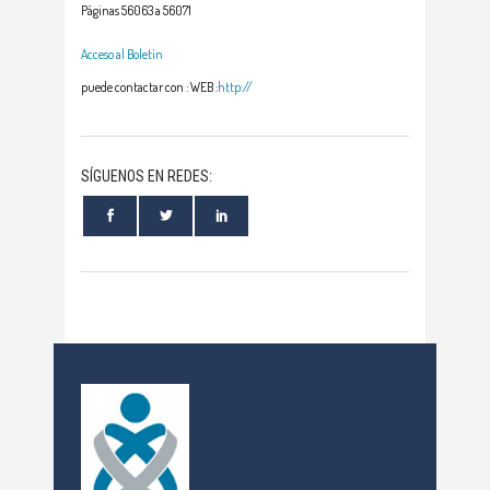
Páginas 56063 a 56071
Acceso al Boletín
puede contactar con : WEB :
http://
SÍGUENOS EN REDES: