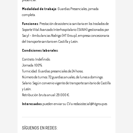
Modalidad de trabajo
: Guardias Presenciales, jornada
completa.
Funciones
: Prestación de asistencia sanitaria en los traslados de
Soporte Vital Avanzado Interhospitalario (SVAIH) gestionados por
Sacyl – Ambulancias Rodrigo (HT Group), empresa concesionaria
del transporte sanitario en Castilla y León.
Condiciones laborales
:
Contrato: Indefinido.
Jornada: 100%.
Turnicidad: Guardias presenciales de 24 horas.
Número de turnos: 72 guardias anuales, de lunes a domingo.
Salario: Según convenio vigente de transporte sanitario de Castilla
y León.
Retribución bruta anual: 29.000 €.
Interesados
pueden enviar su CV a redasistecial@htgroup.es
SÍGUENOS EN REDES: