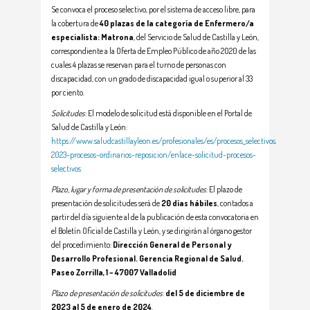
Se convoca el proceso selectivo, por el sistema de acceso libre, para
la cobertura de
40 plazas de la categoría de Enfermero/a
especialista: Matrona
, del Servicio de Salud de Castilla y León,
correspondiente a la Oferta de Empleo Público de año 2020 de las
cuales 4 plazas se reservan para el turno de personas con
discapacidad, con un grado de discapacidad igual o superior al 33
por ciento.
Solicitudes
: El modelo de solicitud está disponible en el Portal de
Salud de Castilla y León:
https://www.saludcastillayleon.es/profesionales/es/procesos_selectivos/convocato
2023-procesos-ordinarios-reposicion/enlace-solicitud-procesos-
selectivos
Plazo, lugar y forma de presentación de solicitudes
: El plazo de
presentación de solicitudes será de
20 días hábiles
, contados a
partir del día siguiente al de la publicación de esta convocatoria en
el Boletín Oficial de Castilla y León, y se dirigirán al órgano gestor
del procedimiento:
Dirección General de Personal y
Desarrollo Profesional. Gerencia Regional de Salud.
Paseo Zorrilla, 1 – 47007 Valladolid
Plazo de presentación de solicitudes
:
d
el 5 de diciembre de
2023 al 5 de enero de 2024
.