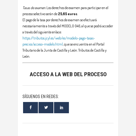
Tasas de examen
: Los derechos de examen para participar en el
proceso selectivo serán de
25,65 euros
.
El pago de la tasa por derechos de examen se efectuará
necesariamente a través del MODELO 046, al que se podrá acceder
a través del siguiente enlace:
https://tributos.jcyl.es/web/es/modelo-pago-tasas-
precios/acceso-modelo.html
, que se encuentra en el Portal
Tributario de la Junta de Castilla y León. Tributos de Castilla y
León.
ACCESO A LA WEB DEL PROCESO
SÍGUENOS EN REDES: