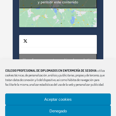
y permitir este contenido
Haz clic para aceptar cookies de marketing
Tweets by enfsegovia20
y permitir este contenido
COLEGIO PROFESIONAL DE DIPLOMADOS EN ENFERMERÍA DE SEGOVIA
utiliza
cookies técnicas, de personalización, análisis y publicitarias, propias y de terceros, que
tratan datos de conexión y/o del dispositivo, así como hábitos de navegación para
facilitarle la misma, analizar estadísticas del uso de la web y personalizar publicidad.
Aceptar cookies
Denegado
CONSEJO
|
ÁVILA
|
BURGOS
|
LEÓN
|
PALENCIA
|