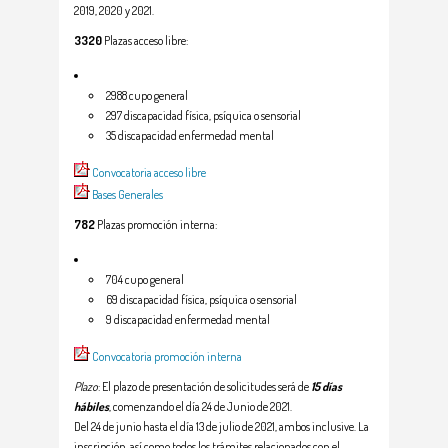
2019, 2020 y 2021.
3320
Plazas acceso libre:
2988 cupo general
297 discapacidad física, psíquica o sensorial
35 discapacidad enfermedad mental
Convocatoria acceso libre
Bases Generales
782
Plazas promoción interna:
704 cupo general
69 discapacidad física, psíquica o sensorial
9 discapacidad enfermedad mental
Convocatoria promoción interna
Plazo
: El plazo de presentación de solicitudes será de
15 días
hábiles
, comenzando el día 24 de Junio de 2021.
Del 24 de junio hasta el día 13 de julio de 2021, ambos inclusive. La
inscripción, así como todos los trámites relacionados con el