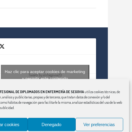
Haz clic para aceptar cookies de marketing
Tweets by enfsegovia20
y permitir este contenido
FESIONAL DE DIPLOMADOS EN ENFERMERÍA DE SEGOVIA
utiliza cookies técnicas, de
, análisis y publicitarias, propias y de terceros, que tratan datos de conexión y/o del
í como hábitos de navegación para facilitarle la misma, analizar estadísticas del uso de la web
publicidad.
ar cookies
Denegado
Ver preferencias