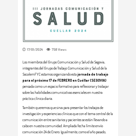
17/01/2024
758
Views
Los miembros del Grupo Comunicación y Salud de Segovia,
integrantes del Grupo de Trabajo Comunicación y Salud de la
SocalemFYC estamos organizando esta
jornada de trabajo
para el próximo 17 de FEBRERO en Cuéllar (SEGOVIA)
pensada como un espacio formativo para reflexionar y trabajar
sobre las habilidades comunicativas esenciales en nuestra
práctica clínica diaria.
También queremos que sirva para presentar los trabajos de
investigación y experiencias clínicas que con el tema central de la
comunicación entre sanitarios y pacientes se están llevando a
cabo en nuestra comunidad. Ampliada fecha límite envío
comunicación 24 de Enero. Igualmente, como el año pasado,