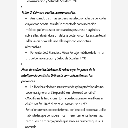
Comunicación y Salud de SocalemFYC
Taller 3: Cámara acción…comunicación.
Analizando distintas secuencias seleccionadas de películas
cuyo tema central sea algún aspecto de comunicación
médico-paciente, se expondrán dos posturas antagónicas
sobre ellas, abriéndose un debate posterior con los asistentes al
taller valorando cada una ellas o proponiendo otras
alternativas.
Ponente: José Francisco Pérez Pertejo, médico de familia.
Grupo Comunicación y Salud de SocalemFYC
Mesa de reflexión/debate: El robot o yo. Impacto de la
inteligencia artificial (IA) en la comunicación con los
pacientes.
La IA se ha colado en nuestras vidas y los profesionales no
podemos ignorarla. ¿Supondrá un reto o será sencillo?
¿Modificará la tradicional toma de decisiones o no influirá en
ella? ¿Nos facilitará el trabajo… o nos sustituirá?
Reflexionaremos sobre este tema, poniendo el foco en aquellas
habilidades que consideramos inherentemente humanas,
pero que sin embargo puede que sean las primeras que la IA
aprenda.