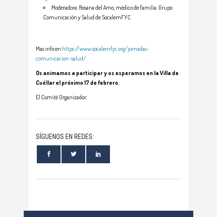
Moderadora: Rosana del Amo, médico de familia. Grupo
Comunicación y Salud de SocalemFYC
Mas info en
https://www.socalemfyc.org/jornadas-
comunicacion-salud/
Os animamos a participar y os esperamos en la Villa de
Cuéllar el próximo 17 de febrero.
El Comité Organizador.
SÍGUENOS EN REDES: