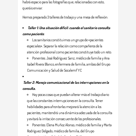
habrá espacio para las fotografías que, relacionadas con esto,
queráis enviar.
Hemos preparado 3 talleres de trabajo y una mesa de reflexión:
Taller 1: Una situación difícil: cuando el sanitario consulta
como paciente
.
Los sanitarios constituimos un grupo de «pacientes
especiales». Separar la relación como compañeros de la
atención profesional como pacientes constituye todo un reto.
Ponentes. José Rodríguez Sanz, médico de familia y Ana
Isabel Rivera Blanco, enfermera de familia, ambos del Grupo
Comunicación y Salud de SocalemFYC
Taller 2: Manejo comunicacional de las interrupciones en la
consulta.
Hay pocas cosas que puedan alterar más el trabajo diario
que las constantes interrupciones en la consulta. Tener
habilidades para afrontarlas mejorará la atención a los
pacientes, mantendrá una dinámica adecuada de la consulta
y evitará la irritación consecuente de los profesionales.
Ponentes: Elena Muñoz Alonso, médico de familia y Marta
Rodríguez Delgado, médico de familia, del Grupo