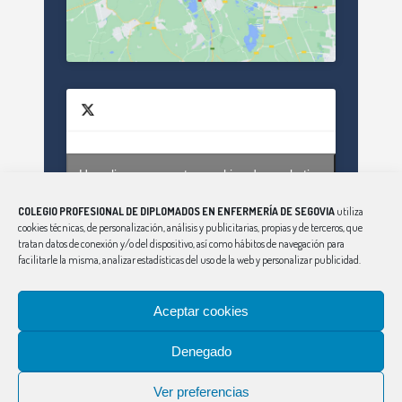
Haz clic para aceptar cookies de marketing
Tweets by enfsegovia20
y permitir este contenido
COLEGIO PROFESIONAL DE DIPLOMADOS EN ENFERMERÍA DE SEGOVIA
utiliza
cookies técnicas, de personalización, análisis y publicitarias, propias y de terceros, que
tratan datos de conexión y/o del dispositivo, así como hábitos de navegación para
facilitarle la misma, analizar estadísticas del uso de la web y personalizar publicidad.
Aceptar cookies
Denegado
CONSEJO
|
ÁVILA
|
BURGOS
|
LEÓN
|
PALENCIA
|
SALAMANCA
|
SORIA
|
VALLADOLID
|
ZAMORA
Ver preferencias