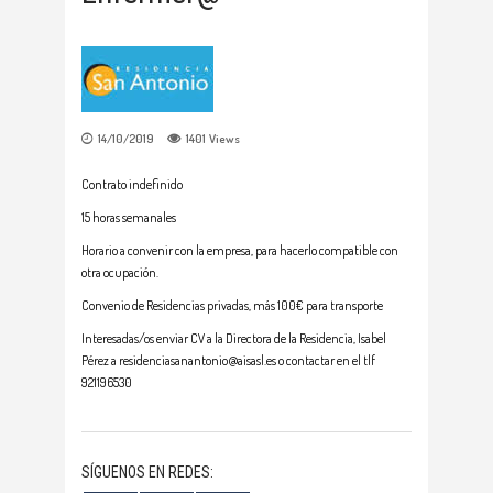
14/10/2019
1401
Views
Contrato indefinido
15 horas semanales
Horario a convenir con la empresa, para hacerlo compatible con
otra ocupación.
Convenio de Residencias privadas, más 100€ para transporte
Interesadas/os enviar CV a la Directora de la Residencia, Isabel
Pérez a residenciasanantonio@aisasl.es o contactar en el tlf
921196530
SÍGUENOS EN REDES: