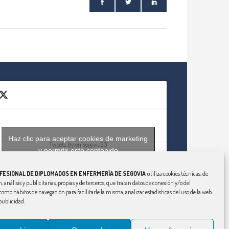
Haz clic para aceptar cookies de marketing
Tweets by enfsegovia20
y permitir este contenido
FESIONAL DE DIPLOMADOS EN ENFERMERÍA DE SEGOVIA
utiliza cookies técnicas, de
, análisis y publicitarias, propias y de terceros, que tratan datos de conexión y/o del
í como hábitos de navegación para facilitarle la misma, analizar estadísticas del uso de la web
publicidad.