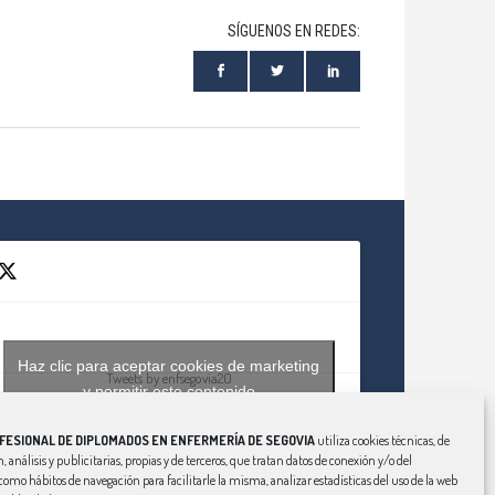
SÍGUENOS EN REDES:
Haz clic para aceptar cookies de marketing
Tweets by enfsegovia20
y permitir este contenido
FESIONAL DE DIPLOMADOS EN ENFERMERÍA DE SEGOVIA
utiliza cookies técnicas, de
, análisis y publicitarias, propias y de terceros, que tratan datos de conexión y/o del
í como hábitos de navegación para facilitarle la misma, analizar estadísticas del uso de la web