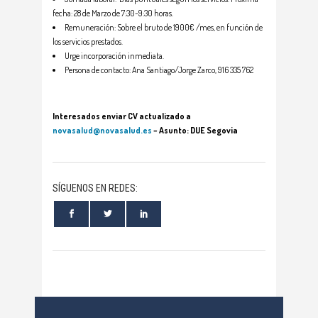
fecha: 28 de Marzo de 7:30-9:30 horas.
Remuneración: Sobre el bruto de 1900€ /mes, en función de
los servicios prestados.
Urge incorporación inmediata.
Persona de contacto: Ana Santiago/Jorge Zarco, 916 335 762
Interesados enviar CV actualizado a
novasalud@novasalud.es
– Asunto: DUE Segovia
SÍGUENOS EN REDES: