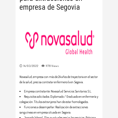
empresa de Segovia
14/03/2022
1178
Views
Novasalud, empresa con más de 24 años de trayectoria en el sector
de la salud, precisa contratar enfermero/a en Segovia.
Empresa contratante: Novasalud Servicios Sanitarios S.L.
Requisitos solicitados: Diplomado / Graduado en enfermería y
colegiación. Títulos extranjeros han de estar homologados.
Funciones a desempeñar: Realización de extracciones
sanguíneas en empresa situada en Segovia.
Jornada laboral: Días puntuales según los servicios. Próxima