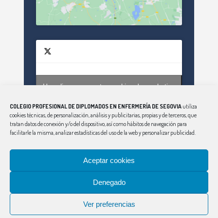
Haz clic para aceptar cookies de marketing
Tweets by enfsegovia20
y permitir este contenido
COLEGIO PROFESIONAL DE DIPLOMADOS EN ENFERMERÍA DE SEGOVIA
utiliza
cookies técnicas, de personalización, análisis y publicitarias, propias y de terceros, que
tratan datos de conexión y/o del dispositivo, así como hábitos de navegación para
facilitarle la misma, analizar estadísticas del uso de la web y personalizar publicidad.
Aceptar cookies
Denegado
CONSEJO
|
ÁVILA
|
BURGOS
|
LEÓN
|
PALENCIA
|
SALAMANCA
|
SORIA
|
VALLADOLID
|
ZAMORA
Ver preferencias
Aviso Legal
|
Política de Privacidad
|
Política de Cookies