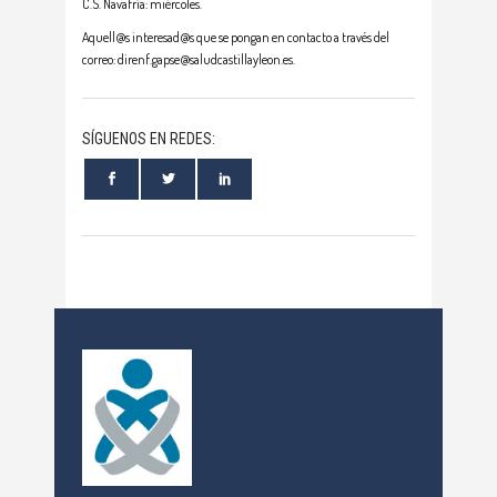
C.S. Navafría: miércoles.
Aquell@s interesad@s que se pongan en contacto a través del
correo: direnf.gapse@saludcastillayleon.es.
SÍGUENOS EN REDES: