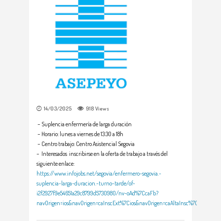
14/03/2025
918
Views
– Suplencia enfermería de larga duración
– Horario: lunes a viernes de 13:30 a 18h
– Centro trabajo: Centro Asistencial Segovia
– Interesados inscribirse en la oferta de trabajo a través del
siguiente enlace:
https://www.infojobs.net/segovia/enfermero-segovia.-
suplencia-larga-duracion.-turno-tarde/of-
i2f2927f9e54651a29c8799d5730980/nv-oAd%7CcaFb?
navOrigen=ios&navOrigen=caInscExt%7Cios&navOrigen=caAltaInsc%7Cios