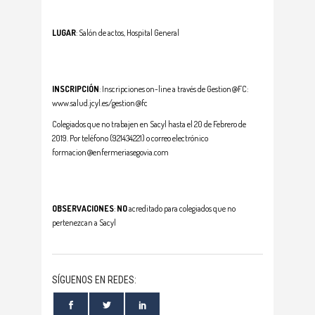
LUGAR
: Salón de actos, Hospital General
INSCRIPCIÓN
: Inscripciones on-line a través de Gestion@FC:
www.salud.jcyl.es/gestion@fc
Colegiados que no trabajen en Sacyl hasta el 20 de Febrero de
2019. Por teléfono (921434221) o correo electrónico
formacion@enfermeriasegovia.com
OBSERVACIONES
:
NO
acreditado para colegiados que no
pertenezcan a Sacyl
SÍGUENOS EN REDES: