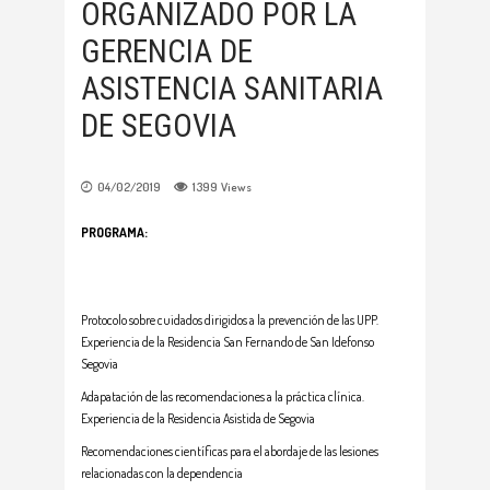
ORGANIZADO POR LA
GERENCIA DE
ASISTENCIA SANITARIA
DE SEGOVIA
04/02/2019
1399
Views
PROGRAMA:
Protocolo sobre cuidados dirigidos a la prevención de las UPP.
Experiencia de la Residencia San Fernando de San Idefonso
Segovia
Adapatación de las recomendaciones a la práctica clínica.
Experiencia de la Residencia Asistida de Segovia
Recomendaciones científicas para el abordaje de las lesiones
relacionadas con la dependencia