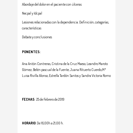
Abordaje del dolor en el paciente con úlceras
Necpal y Idcpal
Lesiones relacionadas con la dependencia. Definición, categorías,
características
Debate y conclusiones
PONENTES:
Ana Antón Contreras, Cristina de la Cruz Maeso, Leandro Maroto
Gómez, Belén pascual de la Fuente, Juana Rituerto Cuerdo,Mª
Luisa Rivilla Alonso, Estrella Tardón Santos y Sandra Victoria Romo
FECHAS
: 25 de Febrero de 2019
HORARIO
: De 16,00h a 21,00 h.