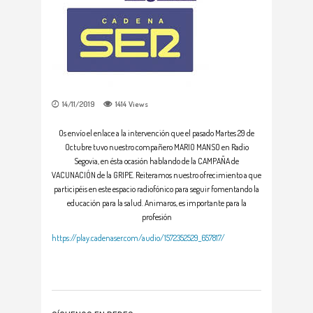
14/11/2019
1414
Views
Os envío el enlace a la intervención que el pasado Martes 29 de
Octubre tuvo nuestro compañero MARIO MANSO en Radio
Segovia, en ésta ocasión hablando de la CAMPAÑA de
VACUNACIÓN de la GRIPE. Reiteramos nuestro ofrecimiento a que
participéis en este espacio radiofónico para seguir fomentando la
educación para la salud. Animaros, es importante para la
profesión
https://play.cadenaser.com/audio/1572352529_657817/