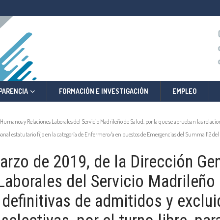
PARENCIA
FORMACIÓN E INVESTIGACIÓN
EMPLEO
umanos y Relaciones Laborales del Servicio Madrileño de Salud, por la que se aprueban las relaciones
 personal estatutario fijo en la categoría de Enfermero/a en puestos de Emergencias del Summa 112 de
rzo de 2019, de la Dirección Ge
borales del Servicio Madrileño d
definitivas de admitidos y exclui