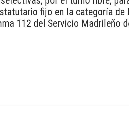
electivas, por el turno libre, par
statutario fijo en la categoría d
ma 112 del Servicio Madrileño d