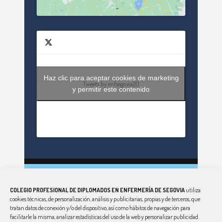
Haz clic para aceptar cookies de marketing
Tweets by enfsegovia20
y permitir este contenido
CONSEJO
|
ÁVILA
|
BURGOS
|
LEÓN
|
PALENCIA
|
COLEGIO PROFESIONAL DE DIPLOMADOS EN ENFERMERÍA DE SEGOVIA
utiliza
SALAMANCA
|
SORIA
|
VALLADOLID
|
ZAMORA
cookies técnicas, de personalización, análisis y publicitarias, propias y de terceros, que
Aviso Legal
|
Política de Privacidad
|
Política de Cookies
tratan datos de conexión y/o del dispositivo, así como hábitos de navegación para
facilitarle la misma, analizar estadísticas del uso de la web y personalizar publicidad.