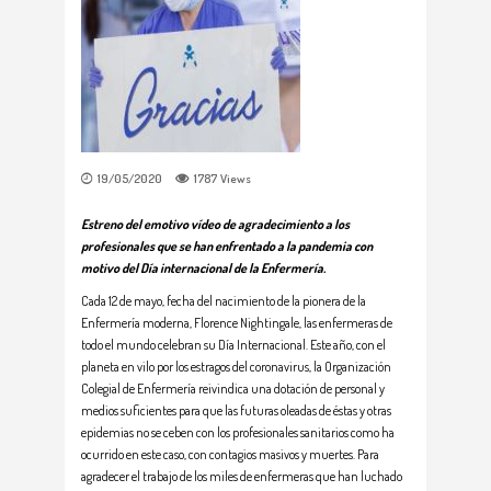
19/05/2020
1787
Views
Estreno del emotivo vídeo de agradecimiento a los
profesionales que se han enfrentado a la pandemia con
motivo del Día internacional de la Enfermería.
Cada 12 de mayo, fecha del nacimiento de la pionera de la
Enfermería moderna, Florence Nightingale, las enfermeras de
todo el mundo celebran su Día Internacional. Este año, con el
planeta en vilo por los estragos del coronavirus, la Organización
Colegial de Enfermería reivindica una dotación de personal y
medios suficientes para que las futuras oleadas de éstas y otras
epidemias no se ceben con los profesionales sanitarios como ha
ocurrido en este caso, con contagios masivos y muertes. Para
agradecer el trabajo de los miles de enfermeras que han luchado