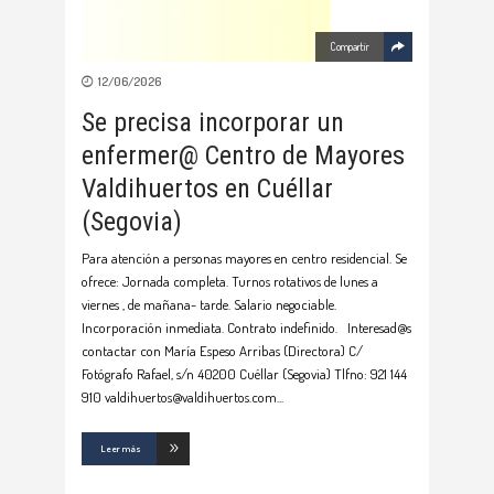
Compartir
12/06/2026
Se precisa incorporar un
enfermer@ Centro de Mayores
Valdihuertos en Cuéllar
(Segovia)
Para atención a personas mayores en centro residencial. Se
ofrece: Jornada completa. Turnos rotativos de lunes a
viernes , de mañana- tarde. Salario negociable.
Incorporación inmediata. Contrato indefinido. Interesad@s
contactar con María Espeso Arribas (Directora) C/
Fotógrafo Rafael, s/n 40200 Cuéllar (Segovia) Tlfno: 921 144
910 valdihuertos@valdihuertos.com
Leer más