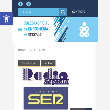
Abrir barra de herramientas
CONTACTO
Home
2026
junio
Nota_Colegio
Tablón