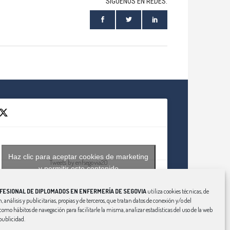
SÍGUENOS EN REDES:
Haz clic para aceptar cookies de marketing
Tweets by enfsegovia20
y permitir este contenido
FESIONAL DE DIPLOMADOS EN ENFERMERÍA DE SEGOVIA
utiliza cookies técnicas, de
, análisis y publicitarias, propias y de terceros, que tratan datos de conexión y/o del
í como hábitos de navegación para facilitarle la misma, analizar estadísticas del uso de la web
publicidad.