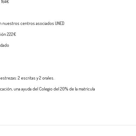
 164€
s en nuestros centros asociados UNED
ción 222€
ndado
estrezas: 2 escritas y 2 orales.
icación, una ayuda del Colegio del 20% de la matrícula