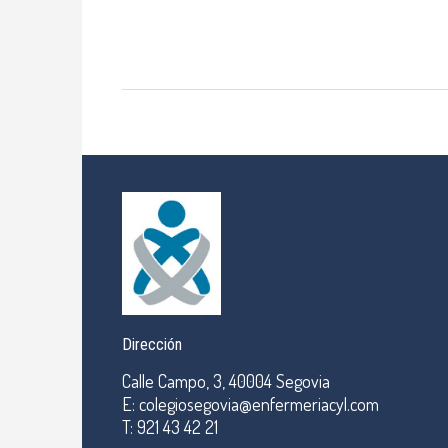
Dirección
Calle Campo, 3, 40004 Segovia
E: colegiosegovia@enfermeriacyl.com
T: 921 43 42 21