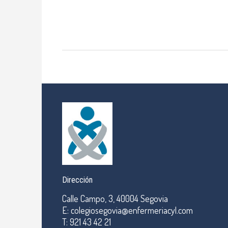
Dirección
Calle Campo, 3, 40004 Segovia
E: colegiosegovia@enfermeriacyl.com
T: 921 43 42 21