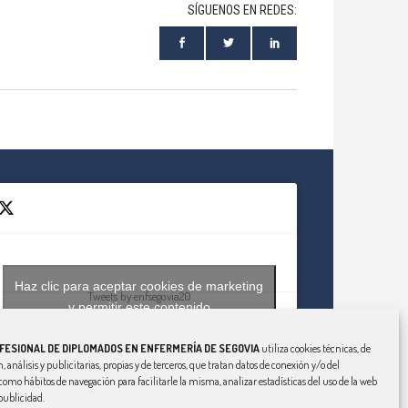
SÍGUENOS EN REDES:
Haz clic para aceptar cookies de marketing
Tweets by enfsegovia20
y permitir este contenido
FESIONAL DE DIPLOMADOS EN ENFERMERÍA DE SEGOVIA
utiliza cookies técnicas, de
, análisis y publicitarias, propias y de terceros, que tratan datos de conexión y/o del
í como hábitos de navegación para facilitarle la misma, analizar estadísticas del uso de la web
publicidad.