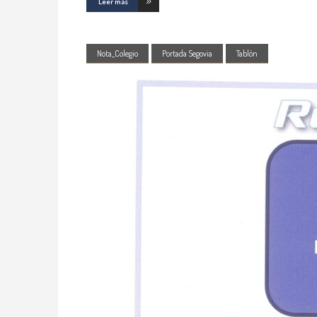
Leer más
Nota_Colegio
Portada Segovia
Tablón